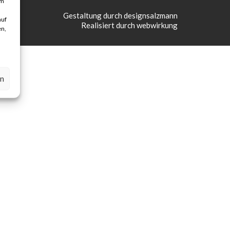
um
Gestaltung durch designsalzmann
auf
Realisiert durch webwirkung
en,
en