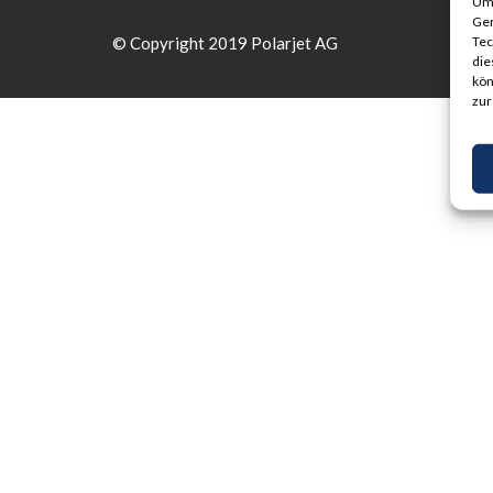
Um 
Ger
© Copyright 2019 Polarjet AG
Tec
die
kön
zu