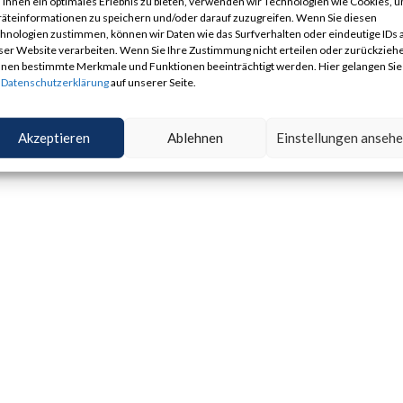
Ihnen ein optimales Erlebnis zu bieten, verwenden wir Technologien wie Cookies, 
äteinformationen zu speichern und/oder darauf zuzugreifen. Wenn Sie diesen
hnologien zustimmen, können wir Daten wie das Surfverhalten oder eindeutige IDs 
ser Website verarbeiten. Wenn Sie Ihre Zustimmung nicht erteilen oder zurückzieh
nen bestimmte Merkmale und Funktionen beeinträchtigt werden. Hier gelangen Sie
r
Datenschutzerklärung
auf unserer Seite.
Akzeptieren
Ablehnen
Einstellungen anseh