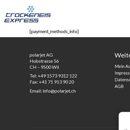
[payment_methods_info]
Weite
polarjet AG
Hubstrasse 56
Mein A
CH – 9500 Wil
Impres
Tel: +49 1573 9312 122
Datensc
Fax: +41 71 913 90 20
AGB
Email:
info@polarjet.ch